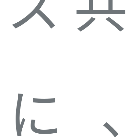
ス共
に、