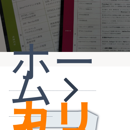
ホー
ュ
ム
カリ