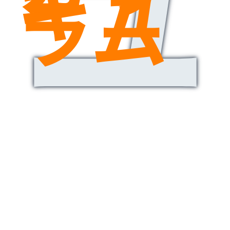
キュ
ラム