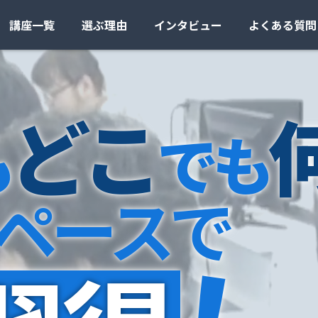
講座一覧
選ぶ理由
インタビュー
よくある質問
ど
こ
も
で
も
ペ
ー
ス
で