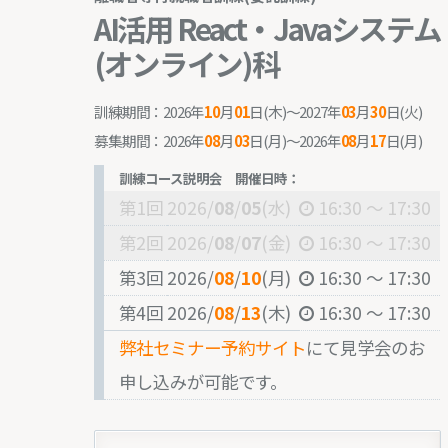
AI活用 React・Javaシステム
(オンライン)科
訓練期間：2026年
10
月
01
日(木)～2027年
03
月
30
日(火)
募集期間：2026年
08
月
03
日(月)〜2026年
08
月
17
日(月)
訓練コース説明会 開催日時：
第1回
2026/
08
/
05
(水)
16:30 ～ 17:30
第2回
2026/
08
/
07
(金)
16:30 ～ 17:30
第3回
2026/
08
/
10
(月)
16:30 ～ 17:30
第4回
2026/
08
/
13
(木)
16:30 ～ 17:30
弊社セミナー予約サイト
にて見学会のお
申し込みが可能です。