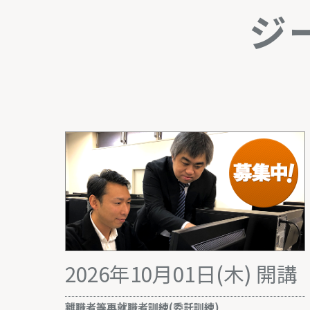
ジ
2026年10月01日(木) 開講
離職者等再就職者訓練(委託訓練)