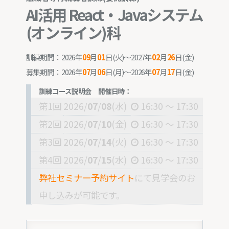
AI活用 React・Javaシステム
(オンライン)科
訓練期間：2026年
09
月
01
日(火)～2027年
02
月
26
日(金)
募集期間：2026年
07
月
06
日(月)〜2026年
07
月
17
日(金)
訓練コース説明会 開催日時：
第1回
2026/
07
/
08
(水)
16:30 ～ 17:30
第2回
2026/
07
/
10
(金)
16:30 ～ 17:30
第3回
2026/
07
/
14
(火)
16:30 ～ 17:30
第4回
2026/
07
/
15
(水)
16:30 ～ 17:30
弊社セミナー予約サイト
にて見学会のお
申し込みが可能です。