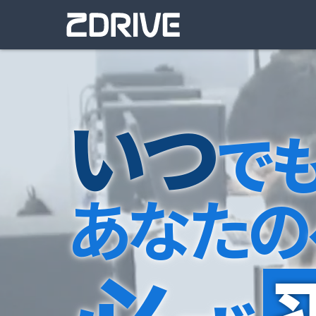
い
つ
で
あ
な
た
の