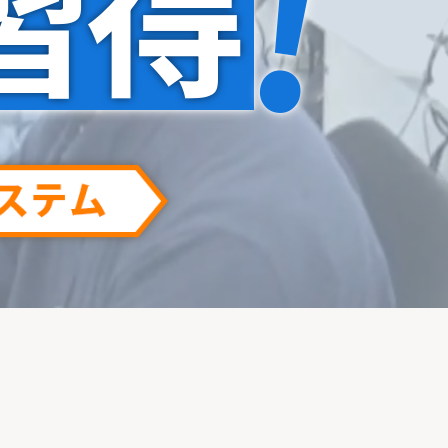
!
習
得