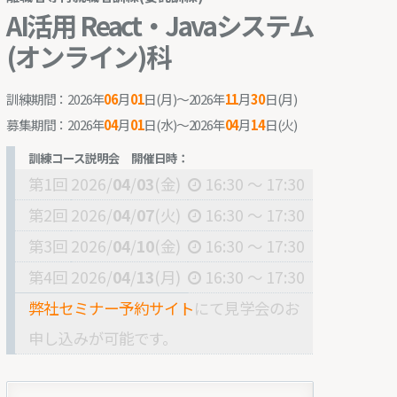
AI活用 React・Javaシステム
(オンライン)科
訓練期間：2026年
06
月
01
日(月)～2026年
11
月
30
日(月)
募集期間：2026年
04
月
01
日(水)〜2026年
04
月
14
日(火)
訓練コース説明会 開催日時：
第1回
2026/
04
/
03
(金)
16:30 ～ 17:30
第2回
2026/
04
/
07
(火)
16:30 ～ 17:30
第3回
2026/
04
/
10
(金)
16:30 ～ 17:30
第4回
2026/
04
/
13
(月)
16:30 ～ 17:30
弊社セミナー予約サイト
にて見学会のお
申し込みが可能です。