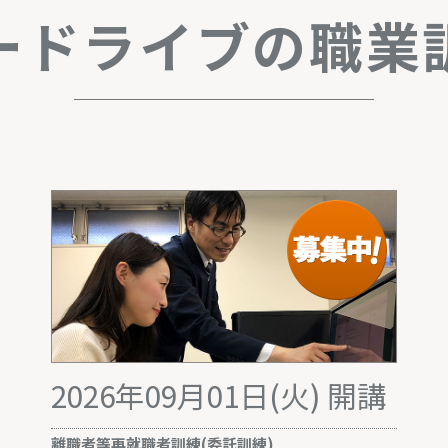
ードライブの
職業
2026年09月01日(火) 開講
離職者等再就職者訓練(委託訓練)